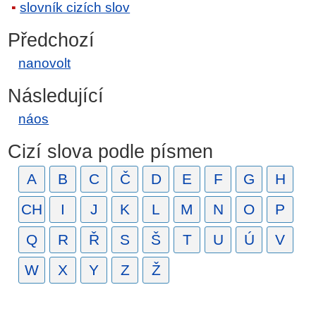
slovník cizích slov
Předchozí
nanovolt
Následující
náos
Cizí slova podle písmen
A
B
C
Č
D
E
F
G
H
CH
I
J
K
L
M
N
O
P
Q
R
Ř
S
Š
T
U
Ú
V
W
X
Y
Z
Ž