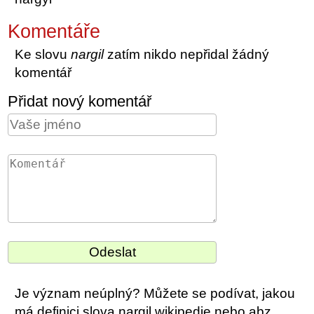
Komentáře
Ke slovu
nargil
zatím nikdo nepřidal žádný
komentář
Přidat nový komentář
Je význam neúplný? Můžete se podívat, jakou
má definici slova nargil wikipedie nebo abz.