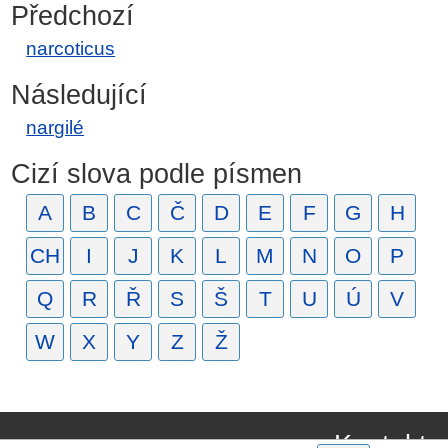
Předchozí
narcoticus
Následující
nargilé
Cizí slova podle písmen
A
B
C
Č
D
E
F
G
H
CH
I
J
K
L
M
N
O
P
Q
R
Ř
S
Š
T
U
Ú
V
W
X
Y
Z
Ž
Kontakt