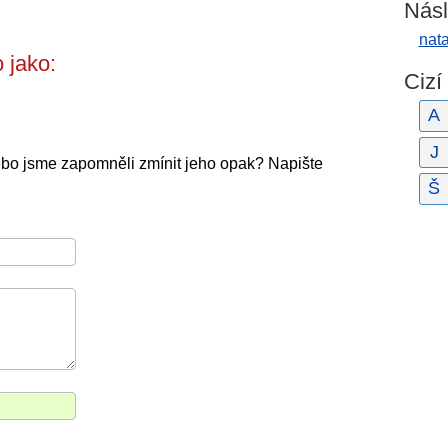
Násl
nata
 jako:
Cizí
A
J
ebo jsme zapomněli zmínit jeho opak? Napište
Š