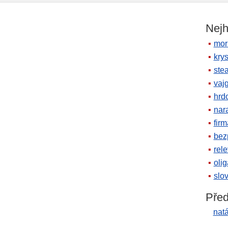
Nejh
mor
krys
ste
vaj
hrd
nara
firm
bez
rele
oli
slov
Před
nat