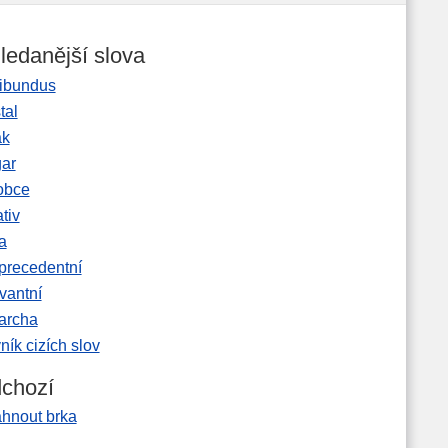
ledanější slova
ibundus
tal
ak
gar
obce
tiv
a
precedentní
vantní
garcha
ník cizích slov
chozí
áhnout brka