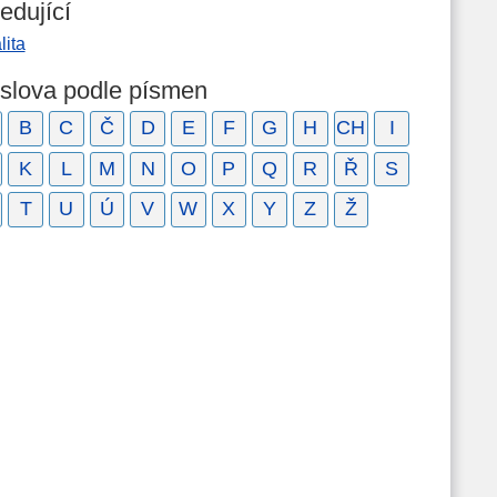
edující
lita
 slova podle písmen
B
C
Č
D
E
F
G
H
CH
I
K
L
M
N
O
P
Q
R
Ř
S
T
U
Ú
V
W
X
Y
Z
Ž