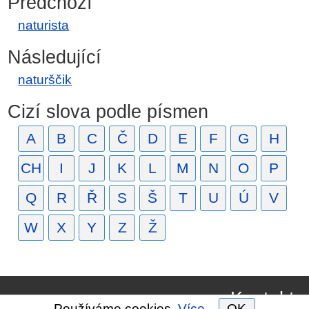
Předchozí
naturista
Následující
naturščik
Cizí slova podle písmen
A
B
C
Č
D
E
F
G
H
CH
I
J
K
L
M
N
O
P
Q
R
Ř
S
Š
T
U
Ú
V
W
X
Y
Z
Ž
Kontakt
Používáme cookies.
Více.
OK