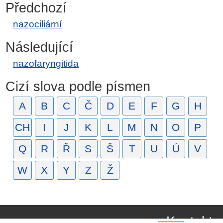
Předchozí
nazociliární
Následující
nazofaryngitida
Cizí slova podle písmen
A
B
C
Č
D
E
F
G
H
CH
I
J
K
L
M
N
O
P
Q
R
Ř
S
Š
T
U
Ú
V
W
X
Y
Z
Ž
Kontakt