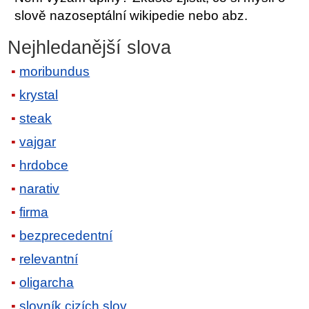
slově nazoseptální wikipedie nebo abz.
Nejhledanější slova
moribundus
krystal
steak
vajgar
hrdobce
narativ
firma
bezprecedentní
relevantní
oligarcha
slovník cizích slov