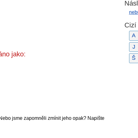
Násl
nebu
Cizí
A
J
no jako:
Š
 Nebo jsme zapomněli zmínit jeho opak? Napište