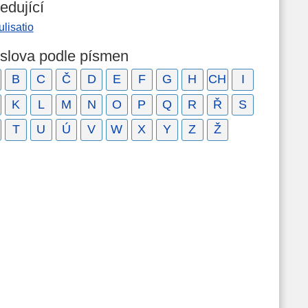
edující
lisatio
 slova podle písmen
B
C
Č
D
E
F
G
H
CH
I
K
L
M
N
O
P
Q
R
Ř
S
T
U
Ú
V
W
X
Y
Z
Ž