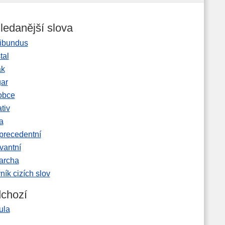
ledanější slova
ibundus
tal
ak
gar
obce
tiv
a
precedentní
vantní
garcha
ník cizích slov
chozí
ula