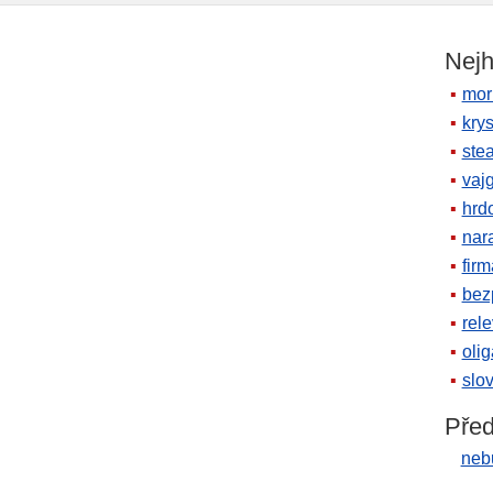
Nejh
mor
krys
ste
vaj
hrd
nara
firm
bez
rele
oli
slov
Před
neb