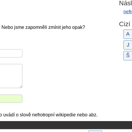
Násl
nef
Cizí
? Nebo jsme zapomněli zmínit jeho opak?
A
J
Š
 co uvádí o slově nefrotropní wikipedie nebo abz.