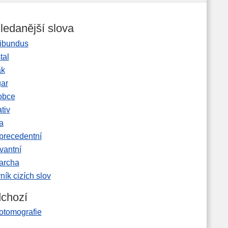
ledanější slova
ibundus
tal
ak
gar
obce
tiv
a
precedentní
vantní
garcha
ník cizích slov
chozí
rotomografie