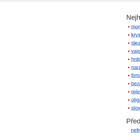
Nejh
mor
krys
ste
vaj
hrd
nara
firm
bez
rele
oli
slov
Před
nef