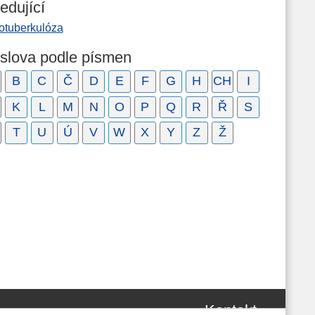
edující
rotuberkulóza
 slova podle písmen
B
C
Č
D
E
F
G
H
CH
I
K
L
M
N
O
P
Q
R
Ř
S
T
U
Ú
V
W
X
Y
Z
Ž
Kontakt