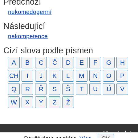
Předchozí
nekomedogenní
Následující
nekompetence
Cizí slova podle písmen
A
B
C
Č
D
E
F
G
H
CH
I
J
K
L
M
N
O
P
Q
R
Ř
S
Š
T
U
Ú
V
W
X
Y
Z
Ž
Kontakt