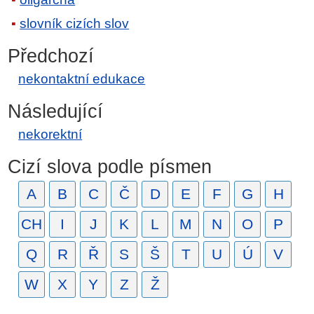
slovník cizích slov
Předchozí
nekontaktní edukace
Následující
nekorektní
Cizí slova podle písmen
A
B
C
Č
D
E
F
G
H
CH
I
J
K
L
M
N
O
P
Q
R
Ř
S
Š
T
U
Ú
V
W
X
Y
Z
Ž