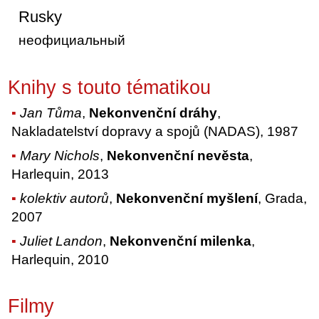
Rusky
неофициальный
Knihy s touto tématikou
Jan Tůma
,
Nekonvenční dráhy
,
Nakladatelství dopravy a spojů (NADAS), 1987
Mary Nichols
,
Nekonvenční nevěsta
,
Harlequin, 2013
kolektiv autorů
,
Nekonvenční myšlení
, Grada,
2007
Juliet Landon
,
Nekonvenční milenka
,
Harlequin, 2010
Filmy