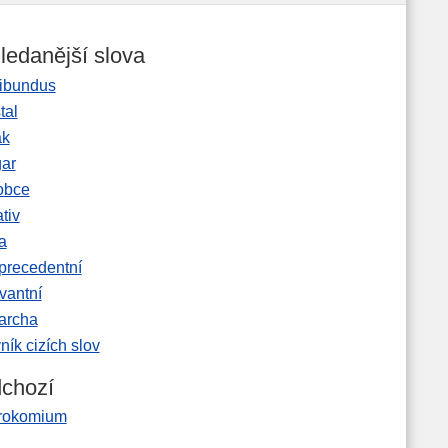
ledanější slova
ibundus
tal
ak
gar
obce
tiv
a
precedentní
vantní
garcha
ník cizích slov
chozí
rokomium