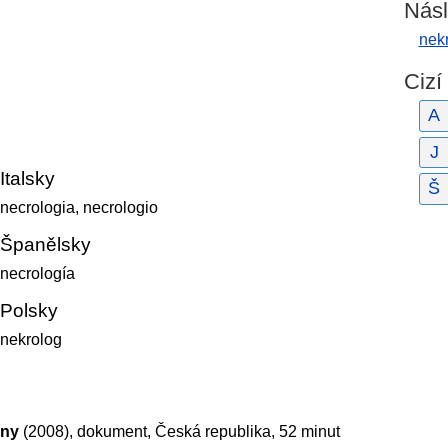
Násl
nek
Cizí
A
J
Italsky
Š
necrologia, necrologio
Španělsky
necrología
Polsky
nekrolog
iny
(2008), dokument, Česká republika, 52 minut