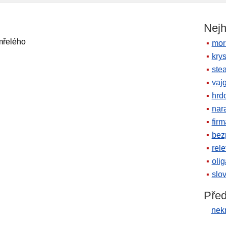
Nejh
řelého
mor
krys
ste
vaj
hrd
nara
firm
bez
rele
oli
slov
Před
nek