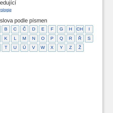
edující
rologie
 slova podle písmen
B
C
Č
D
E
F
G
H
CH
I
K
L
M
N
O
P
Q
R
Ř
S
T
U
Ú
V
W
X
Y
Z
Ž