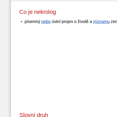
Co je nekrolog
písemný
nebo
ústní projev o životě a
významu
zem
Slovní druh