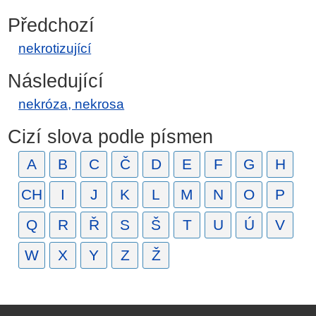
Předchozí
nekrotizující
Následující
nekróza, nekrosa
Cizí slova podle písmen
A
B
C
Č
D
E
F
G
H
CH
I
J
K
L
M
N
O
P
Q
R
Ř
S
Š
T
U
Ú
V
W
X
Y
Z
Ž