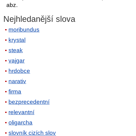
abz.
Nejhledanější slova
moribundus
krystal
steak
vajgar
hrdobce
narativ
firma
bezprecedentní
relevantní
oligarcha
slovník cizích slov