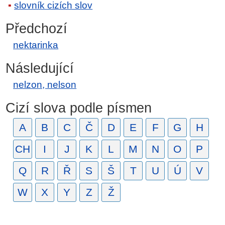
slovník cizích slov
Předchozí
nektarinka
Následující
nelzon, nelson
Cizí slova podle písmen
A
B
C
Č
D
E
F
G
H
CH
I
J
K
L
M
N
O
P
Q
R
Ř
S
Š
T
U
Ú
V
W
X
Y
Z
Ž