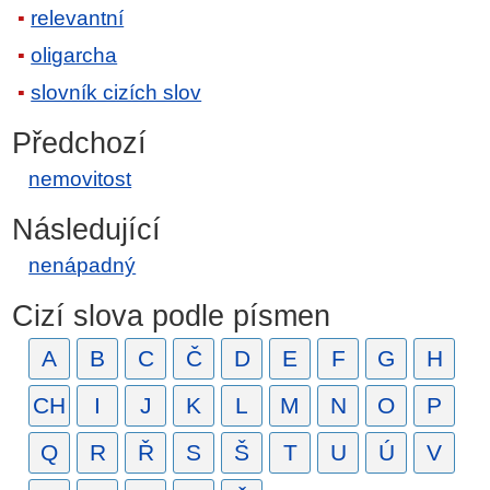
relevantní
oligarcha
slovník cizích slov
Předchozí
nemovitost
Následující
nenápadný
Cizí slova podle písmen
A
B
C
Č
D
E
F
G
H
CH
I
J
K
L
M
N
O
P
Q
R
Ř
S
Š
T
U
Ú
V