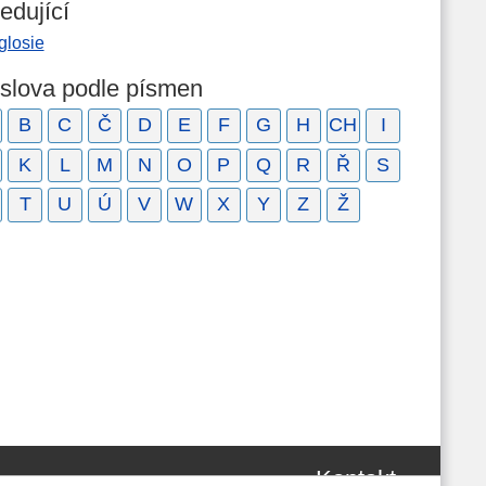
edující
glosie
 slova podle písmen
B
C
Č
D
E
F
G
H
CH
I
K
L
M
N
O
P
Q
R
Ř
S
T
U
Ú
V
W
X
Y
Z
Ž
Kontakt