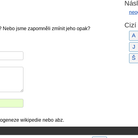
Násl
neo
Cizí
? Nebo jsme zapomněli zmínit jeho opak?
A
J
Š
 neogeneze wikipedie nebo abz.