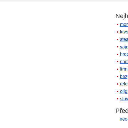
Nejh
mor
krys
ste
vaj
hrd
nara
firm
bez
rele
oli
slov
Před
neo