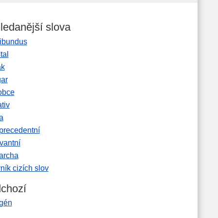
ledanější slova
ibundus
tal
ak
gar
obce
tiv
a
precedentní
vantní
garcha
ník cizích slov
chozí
gén