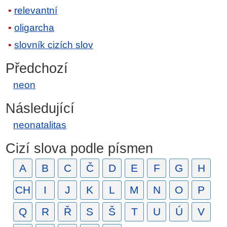
relevantní
oligarcha
slovník cizích slov
Předchozí
neon
Následující
neonatalitas
Cizí slova podle písmen
A
B
C
Č
D
E
F
G
H
CH
I
J
K
L
M
N
O
P
Q
R
Ř
S
Š
T
U
Ú
V