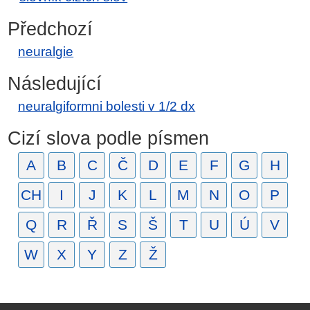
Předchozí
neuralgie
Následující
neuralgiformni bolesti v 1/2 dx
Cizí slova podle písmen
A
B
C
Č
D
E
F
G
H
CH
I
J
K
L
M
N
O
P
Q
R
Ř
S
Š
T
U
Ú
V
W
X
Y
Z
Ž