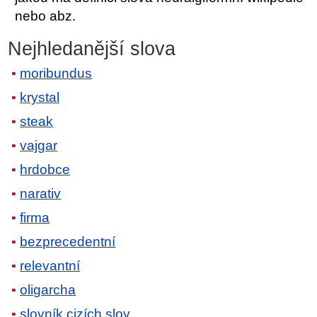
nebo abz.
Nejhledanější slova
moribundus
krystal
steak
vajgar
hrdobce
narativ
firma
bezprecedentní
relevantní
oligarcha
slovník cizích slov