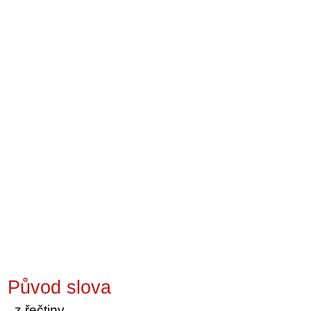
Původ slova
z řečtiny