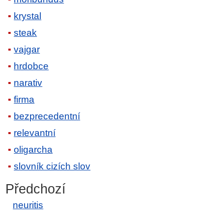
krystal
steak
vajgar
hrdobce
narativ
firma
bezprecedentní
relevantní
oligarcha
slovník cizích slov
Předchozí
neuritis