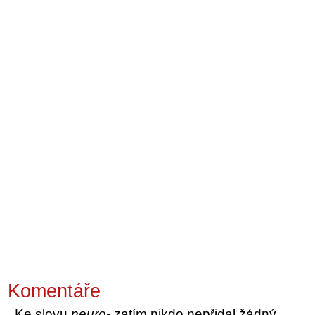
Komentáře
Ke slovu
neuro-
zatím nikdo nepřidal žádný