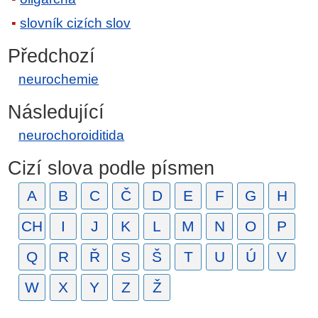
slovník cizích slov
Předchozí
neurochemie
Následující
neurochoroiditida
Cizí slova podle písmen
A
B
C
Č
D
E
F
G
H
CH
I
J
K
L
M
N
O
P
Q
R
Ř
S
Š
T
U
Ú
V
W
X
Y
Z
Ž