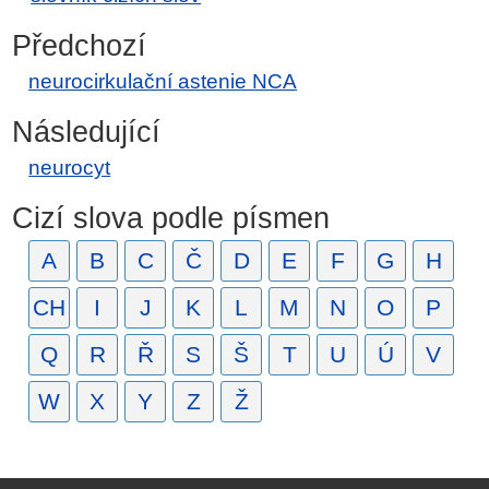
Předchozí
neurocirkulační astenie NCA
Následující
neurocyt
Cizí slova podle písmen
A
B
C
Č
D
E
F
G
H
CH
I
J
K
L
M
N
O
P
Q
R
Ř
S
Š
T
U
Ú
V
W
X
Y
Z
Ž