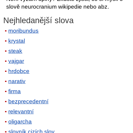
slově neurocranium wikipedie nebo abz.
Nejhledanější slova
moribundus
krystal
steak
vajgar
hrdobce
narativ
firma
bezprecedentní
relevantní
oligarcha
slovník cizích slov