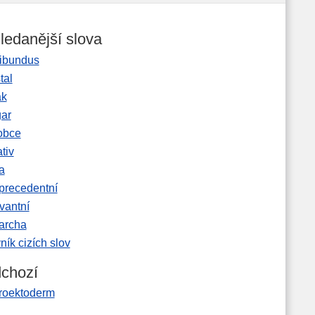
ledanější slova
ibundus
tal
ak
gar
obce
tiv
a
precedentní
vantní
garcha
ník cizích slov
chozí
roektoderm