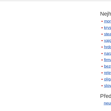
Nejh
mor
krys
ste
vaj
hrd
nara
firm
bez
rele
oli
slov
Před
neu