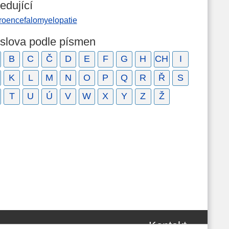
edující
roencefalomyelopatie
 slova podle písmen
B
C
Č
D
E
F
G
H
CH
I
K
L
M
N
O
P
Q
R
Ř
S
T
U
Ú
V
W
X
Y
Z
Ž
Kontakt