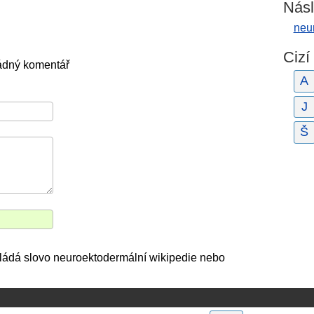
Násl
neu
Cizí
žádný komentář
A
J
Š
kládá slovo neuroektodermální wikipedie nebo