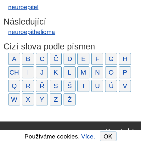
neuroepitel
Následující
neuroepithelioma
Cizí slova podle písmen
A
B
C
Č
D
E
F
G
H
CH
I
J
K
L
M
N
O
P
Q
R
Ř
S
Š
T
U
Ú
V
W
X
Y
Z
Ž
Kontakt
Používáme cookies.
Více.
OK