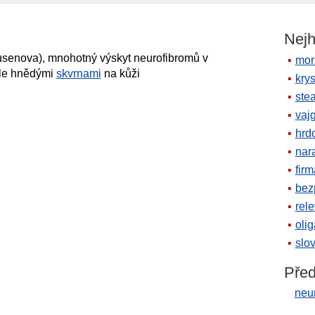
Nejh
senova), mnohotný výskyt neurofibromů v
mor
le hnědými
skvrnami
na kůži
krys
ste
vaj
hrd
nara
firm
bez
rele
oli
slov
Před
neu