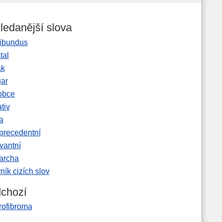
ledanější slova
ibundus
tal
ak
gar
obce
tiv
a
precedentní
vantní
garcha
ník cizích slov
chozí
rofibroma