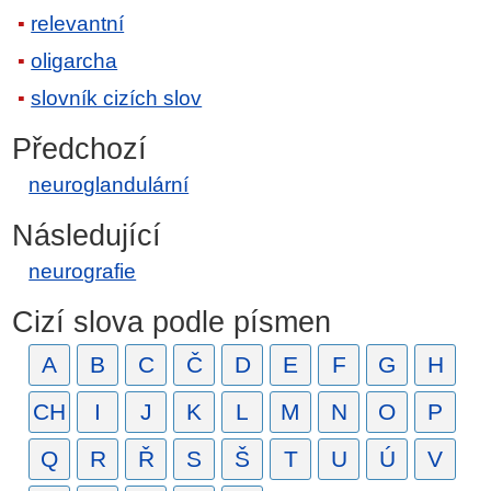
relevantní
oligarcha
slovník cizích slov
Předchozí
neuroglandulární
Následující
neurografie
Cizí slova podle písmen
A
B
C
Č
D
E
F
G
H
CH
I
J
K
L
M
N
O
P
Q
R
Ř
S
Š
T
U
Ú
V