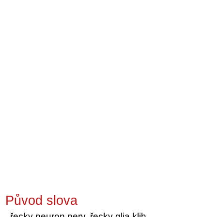
Původ slova
řecky neuron nerv, řecky glia klih