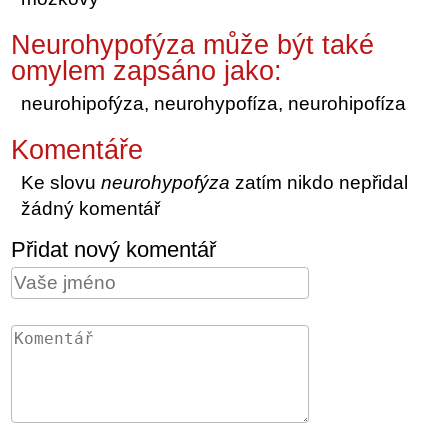
Neurohypofýza může být také
omylem zapsáno jako:
neurohipofýza, neurohypofíza, neurohipofíza
Komentáře
Ke slovu
neurohypofýza
zatím nikdo nepřidal
žádný komentář
Přidat nový komentář