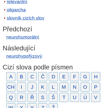
relevantní
oligarcha
slovník cizích slov
Předchozí
neurohumorální
Následující
neurohypofýzový
Cizí slova podle písmen
A
B
C
Č
D
E
F
G
H
CH
I
J
K
L
M
N
O
P
Q
R
Ř
S
Š
T
U
Ú
V
W
X
Y
Z
Ž