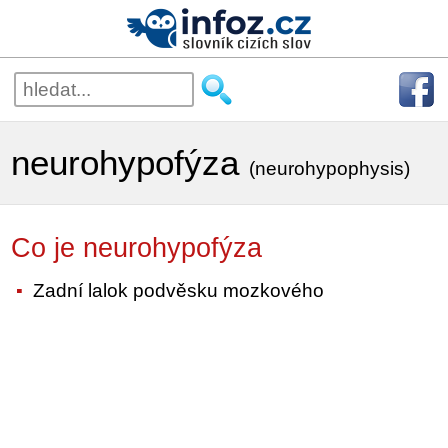
neurohypofýza
(neurohypophysis)
Co je neurohypofýza
Zadní lalok podvěsku mozkového