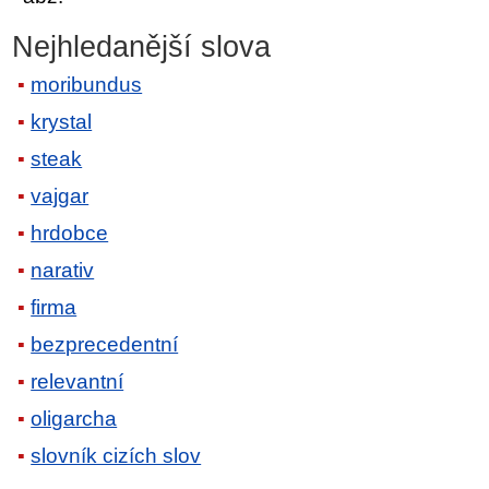
Nejhledanější slova
moribundus
krystal
steak
vajgar
hrdobce
narativ
firma
bezprecedentní
relevantní
oligarcha
slovník cizích slov