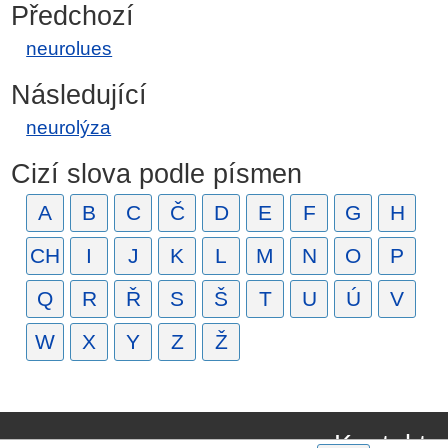
Předchozí
neurolues
Následující
neurolýza
Cizí slova podle písmen
A
B
C
Č
D
E
F
G
H
CH
I
J
K
L
M
N
O
P
Q
R
Ř
S
Š
T
U
Ú
V
W
X
Y
Z
Ž
Kontakt