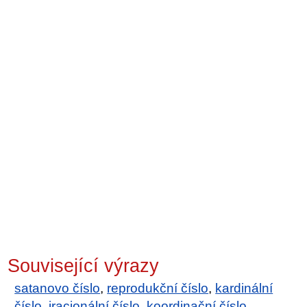
Související výrazy
satanovo číslo
,
reprodukční číslo
,
kardinální
číslo
,
iracionální číslo
,
koordinační číslo
,