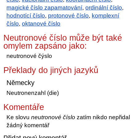
magické číslo zapamatování
,
ordinální číslo
,
hodnotící číslo
,
protonové číslo
,
komplexní
číslo
,
oktanové číslo
Neutronové číslo může být také
omylem zapsáno jako:
neutronové čýslo
Překlady do jiných jazyků
Německy
Neutronenzahl (die)
Komentáře
Ke slovu
neutronové číslo
zatím nikdo nepřidal
žádný komentář
Přidat nový komentář