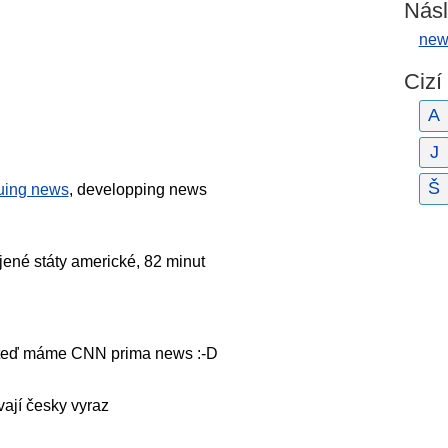
Násl
new
Cizí
A
J
Š
uing news
, developping news
ené státy americké, 82 minut
ž teď máme CNN prima news :-D
ají česky vyraz