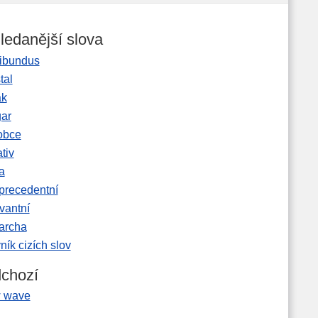
ledanější slova
ibundus
tal
ak
gar
obce
tiv
a
precedentní
vantní
garcha
ník cizích slov
chozí
 wave