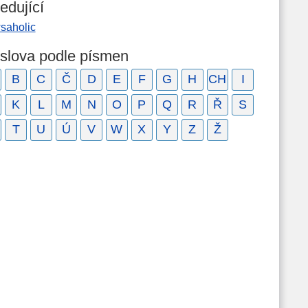
edující
saholic
 slova podle písmen
B
C
Č
D
E
F
G
H
CH
I
K
L
M
N
O
P
Q
R
Ř
S
T
U
Ú
V
W
X
Y
Z
Ž