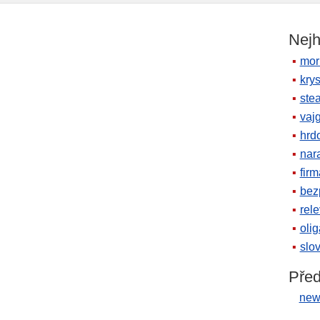
Nejh
mor
krys
ste
vaj
hrd
nara
firm
bez
rele
oli
slov
Před
new