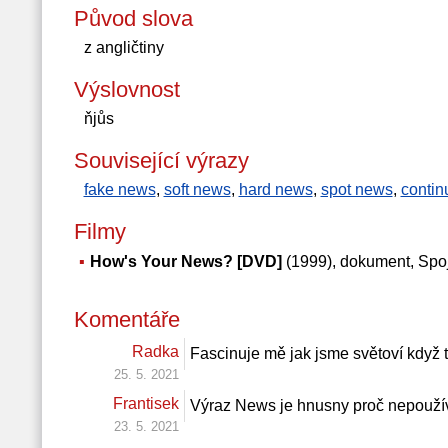
Původ slova
z angličtiny
Výslovnost
ňjůs
Související výrazy
fake news
,
soft news
,
hard news
,
spot news
,
contin
Filmy
How's Your News? [DVD]
(1999), dokument, Spoj
Komentáře
Radka
Fascinuje mě jak jsme světoví kdy
25. 5. 2021
Frantisek
Výraz News je hnusny proč nepoužív
23. 5. 2021