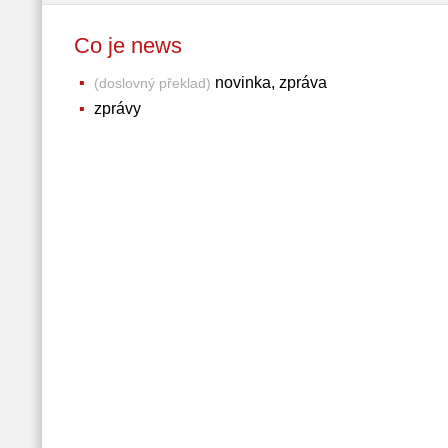
Co je news
novinka, zpráva
(doslovný překlad)
zprávy