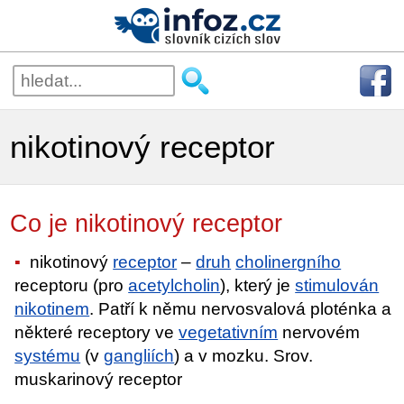
nikotinový receptor
Co je nikotinový receptor
nikotinový
receptor
–
druh
cholinergního
receptoru (pro
acetylcholin
), který je
stimulován
nikotinem
. Patří k němu nervosvalová ploténka a
některé receptory ve
vegetativním
nervovém
systému
(v
gangliích
) a v mozku. Srov.
muskarinový receptor