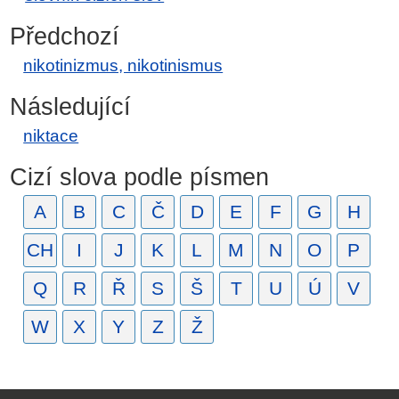
Předchozí
nikotinizmus, nikotinismus
Následující
niktace
Cizí slova podle písmen
A
B
C
Č
D
E
F
G
H
CH
I
J
K
L
M
N
O
P
Q
R
Ř
S
Š
T
U
Ú
V
W
X
Y
Z
Ž