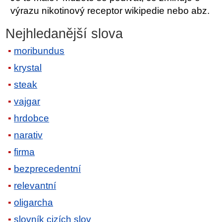
výrazu nikotinový receptor wikipedie nebo abz.
Nejhledanější slova
moribundus
krystal
steak
vajgar
hrdobce
narativ
firma
bezprecedentní
relevantní
oligarcha
slovník cizích slov