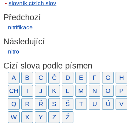
slovník cizích slov
Předchozí
nitrifikace
Následující
nitro-
Cizí slova podle písmen
A
B
C
Č
D
E
F
G
H
CH
I
J
K
L
M
N
O
P
Q
R
Ř
S
Š
T
U
Ú
V
W
X
Y
Z
Ž