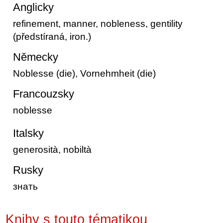
Anglicky
refinement, manner, nobleness, gentility
(předstíraná, iron.)
Německy
Noblesse (die), Vornehmheit (die)
Francouzsky
noblesse
Italsky
generosità, nobiltà
Rusky
знать
Knihy s touto tématikou