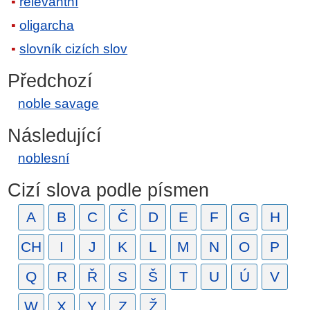
relevantní
oligarcha
slovník cizích slov
Předchozí
noble savage
Následující
noblesní
Cizí slova podle písmen
A
B
C
Č
D
E
F
G
H
CH
I
J
K
L
M
N
O
P
Q
R
Ř
S
Š
T
U
Ú
V
W
X
Y
Z
Ž