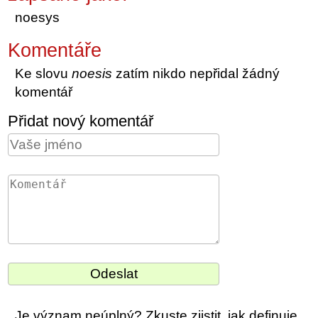
noesys
Komentáře
Ke slovu
noesis
zatím nikdo nepřidal žádný
komentář
Přidat nový komentář
Je význam neúplný? Zkuste zjistit, jak definuje