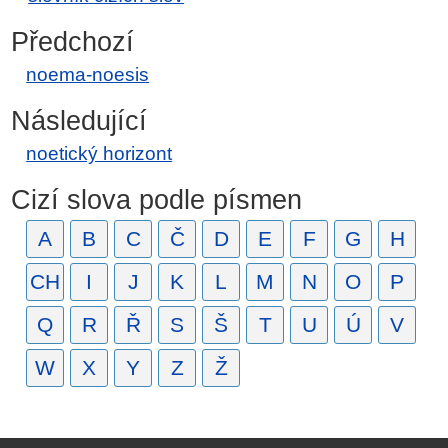
Předchozí
noema-noesis
Následující
noetický horizont
Cizí slova podle písmen
A
B
C
Č
D
E
F
G
H
CH
I
J
K
L
M
N
O
P
Q
R
Ř
S
Š
T
U
Ú
V
W
X
Y
Z
Ž