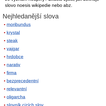
slovo noesis wikipedie nebo abz.
Nejhledanější slova
moribundus
krystal
steak
vajgar
hrdobce
narativ
firma
bezprecedentní
relevantní
oligarcha
slovník cizích slov