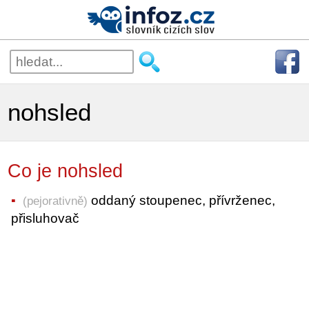
nohsled
Co je nohsled
oddaný stoupenec, přívrženec,
(pejorativně)
přisluhovač