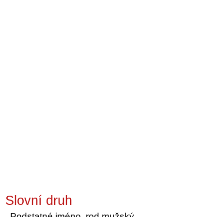
Slovní druh
Podstatné jméno, rod mužský