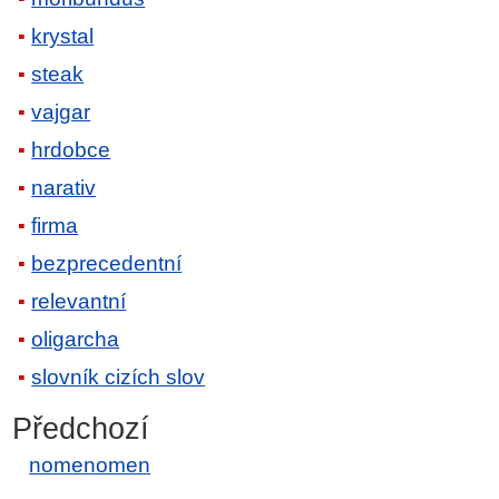
krystal
steak
vajgar
hrdobce
narativ
firma
bezprecedentní
relevantní
oligarcha
slovník cizích slov
Předchozí
nomenomen