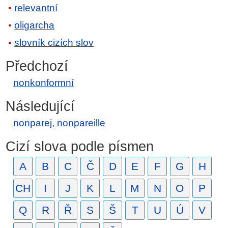
relevantní
oligarcha
slovník cizích slov
Předchozí
nonkonformní
Následující
nonparej, nonpareille
Cizí slova podle písmen
A
B
C
Č
D
E
F
G
H
CH
I
J
K
L
M
N
O
P
Q
R
Ř
S
Š
T
U
Ú
V