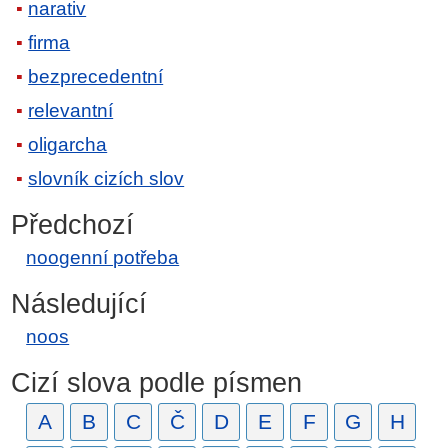
narativ
firma
bezprecedentní
relevantní
oligarcha
slovník cizích slov
Předchozí
noogenní potřeba
Následující
noos
Cizí slova podle písmen
A
B
C
Č
D
E
F
G
H