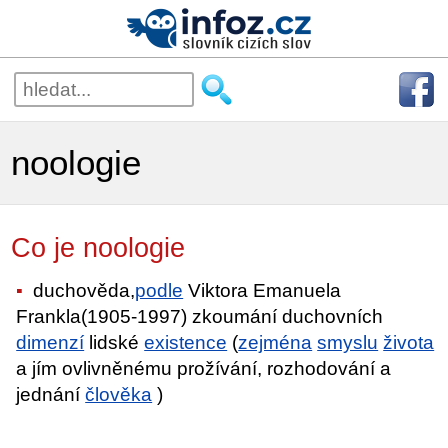
noologie
Co je noologie
duchověda,
podle
Viktora Emanuela
Frankla(1905-1997) zkoumání duchovních
dimenzí
lidské
existence
(
zejména
smyslu
života
a jím ovlivněnému prožívání, rozhodování a
jednání
člověka
)