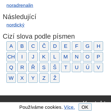
noradrenalin
Následující
nordický
Cizí slova podle písmen
A
B
C
Č
D
E
F
G
H
CH
I
J
K
L
M
N
O
P
Q
R
Ř
S
Š
T
U
Ú
V
W
X
Y
Z
Ž
Kontakt
Používáme cookies.
Více.
OK