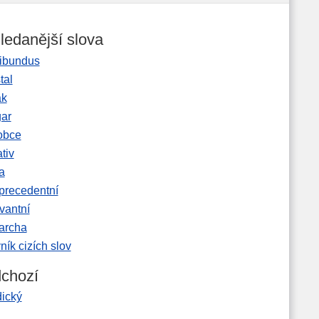
ledanější slova
ibundus
tal
ak
gar
obce
tiv
a
precedentní
vantní
garcha
ník cizích slov
chozí
dický