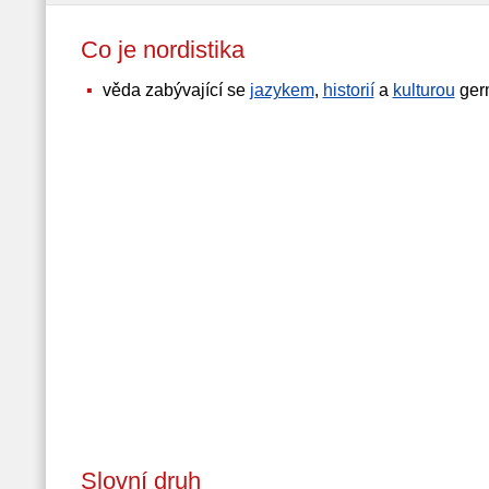
Co je nordistika
věda zabývající se
jazykem
,
historií
a
kulturou
ger
Slovní druh