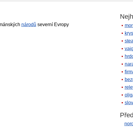
Nejh
mánských
národů
severní Evropy
mor
krys
ste
vaj
hrd
nara
firm
bez
rele
oli
slov
Před
nor