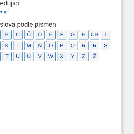
edující
emní
 slova podle písmen
B
C
Č
D
E
F
G
H
CH
I
K
L
M
N
O
P
Q
R
Ř
S
T
U
Ú
V
W
X
Y
Z
Ž