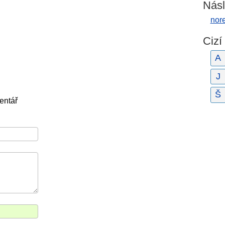
Násl
nor
Cizí
A
J
Š
entář