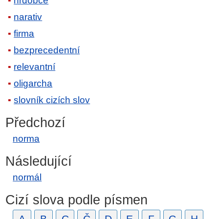
hrdobce
narativ
firma
bezprecedentní
relevantní
oligarcha
slovník cizích slov
Předchozí
norma
Následující
normál
Cizí slova podle písmen
A
B
C
Č
D
E
F
G
H