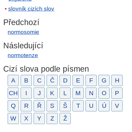
slovník cizích slov
Předchozí
normosomie
Následující
normotenze
Cizí slova podle písmen
A
B
C
Č
D
E
F
G
H
CH
I
J
K
L
M
N
O
P
Q
R
Ř
S
Š
T
U
Ú
V
W
X
Y
Z
Ž