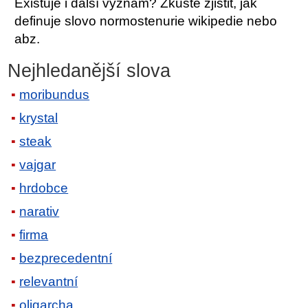
Existuje i další význam? Zkuste zjistit, jak
definuje slovo normostenurie wikipedie nebo
abz.
Nejhledanější slova
moribundus
krystal
steak
vajgar
hrdobce
narativ
firma
bezprecedentní
relevantní
oligarcha