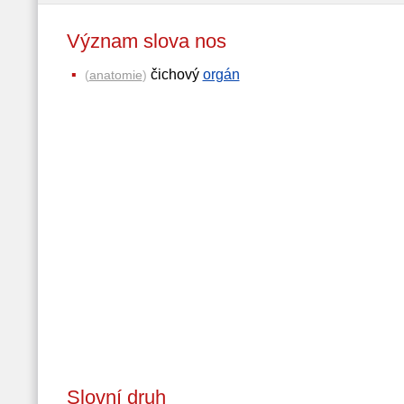
Význam slova nos
čichový
orgán
(
anatomie
)
Slovní druh