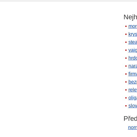
Nejh
mor
krys
ste
vaj
hrd
nara
firm
bez
rele
oli
slov
Před
norn