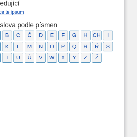
edující
ce te ipsum
 slova podle písmen
B
C
Č
D
E
F
G
H
CH
I
K
L
M
N
O
P
Q
R
Ř
S
T
U
Ú
V
W
X
Y
Z
Ž