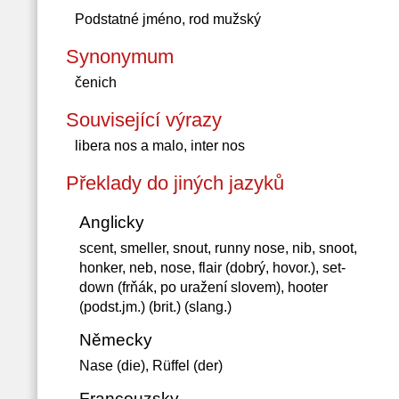
Podstatné jméno, rod mužský
Synonymum
čenich
Související výrazy
libera nos a malo, inter nos
Překlady do jiných jazyků
Anglicky
scent, smeller, snout, runny nose, nib, snoot,
honker, neb, nose, flair (dobrý, hovor.), set-
down (frňák, po uražení slovem), hooter
(podst.jm.) (brit.) (slang.)
Německy
Nase (die), Rüffel (der)
Francouzsky