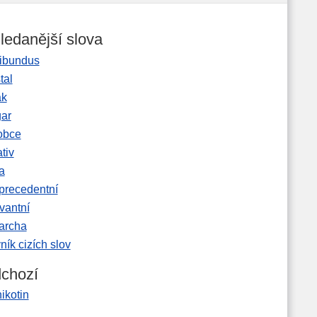
ledanější slova
ibundus
tal
ak
gar
obce
tiv
a
precedentní
vantní
garcha
ník cizích slov
chozí
ikotin