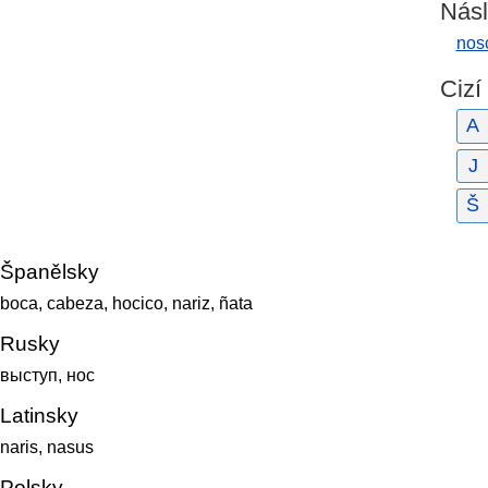
Násl
nos
Cizí
A
J
Š
Španělsky
boca, cabeza, hocico, nariz, ñata
Rusky
выступ, нос
Latinsky
naris, nasus
Polsky