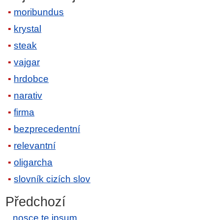
moribundus
krystal
steak
vajgar
hrdobce
narativ
firma
bezprecedentní
relevantní
oligarcha
slovník cizích slov
Předchozí
nosce te ipsum