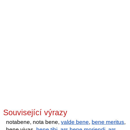
Související výrazy
notabene, nota bene,
valde bene
,
bene meritus
,
bene vivas,
bene tibi
,
ars bene moriendi
,
ars