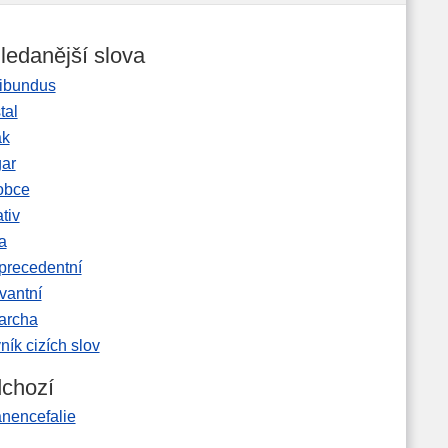
ledanější slova
ibundus
tal
ak
gar
obce
tiv
a
precedentní
vantní
garcha
ník cizích slov
chozí
anencefalie