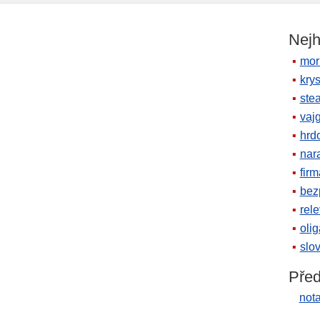
Nejh
mor
krys
ste
vaj
hrd
nara
firm
bez
rele
oli
slov
Před
not