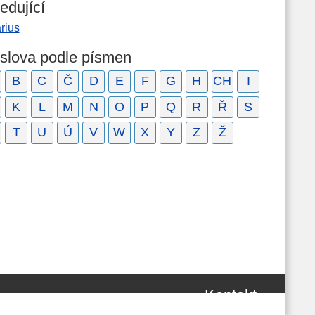
edující
rius
 slova podle písmen
B
C
Č
D
E
F
G
H
CH
I
K
L
M
N
O
P
Q
R
Ř
S
T
U
Ú
V
W
X
Y
Z
Ž
Kontakt