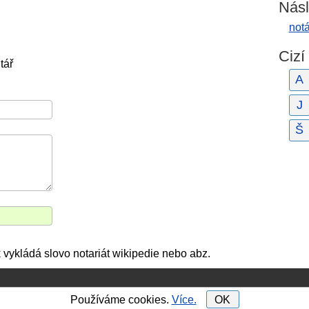
Násl
notá
Cizí
tář
A
J
Š
 vykládá slovo notariát wikipedie nebo abz.
Používáme cookies.
Více.
OK