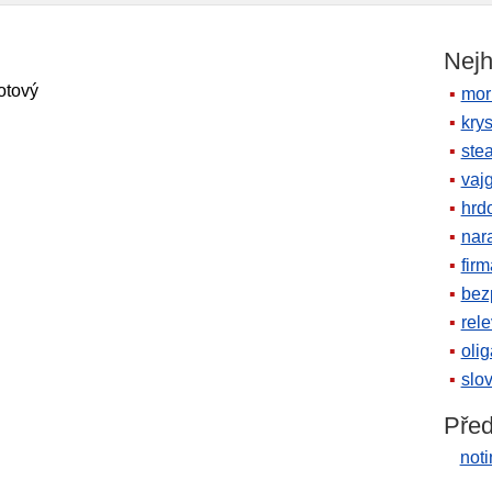
Nejh
notový
mor
krys
ste
vaj
hrd
nara
firm
bez
rele
oli
slov
Před
noti