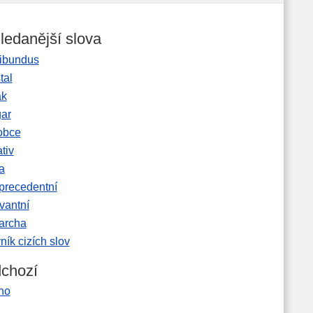
ledanější slova
ibundus
tal
ak
gar
obce
tiv
a
precedentní
vantní
garcha
ník cizích slov
chozí
no