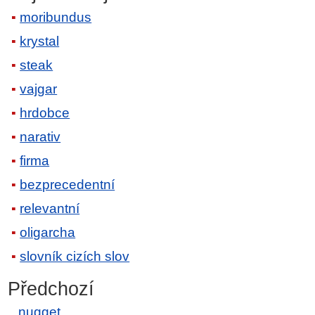
moribundus
krystal
steak
vajgar
hrdobce
narativ
firma
bezprecedentní
relevantní
oligarcha
slovník cizích slov
Předchozí
nugget