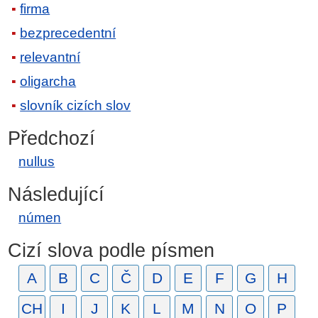
firma
bezprecedentní
relevantní
oligarcha
slovník cizích slov
Předchozí
nullus
Následující
númen
Cizí slova podle písmen
A
B
C
Č
D
E
F
G
H
CH
I
J
K
L
M
N
O
P