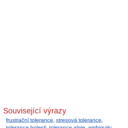
Související výrazy
frustrační tolerance
,
stresová tolerance
,
tolerance bolesti
,
tolerance algie
,
ambiguity