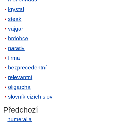
krystal
steak
vajgar
hrdobce
narativ
firma
bezprecedentní
relevantní
oligarcha
slovník cizích slov
Předchozí
numeralia