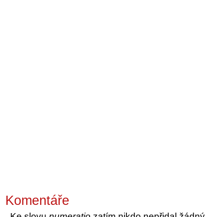
Komentáře
Ke slovu
numeratio
zatím nikdo nepřidal žádný