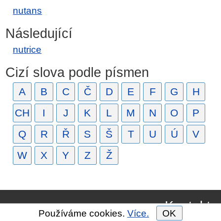
nutans
Následující
nutrice
Cizí slova podle písmen
A
B
C
Č
D
E
F
G
H
CH
I
J
K
L
M
N
O
P
Q
R
Ř
S
Š
T
U
Ú
V
W
X
Y
Z
Ž
Kontakt
Používáme cookies.
Více.
OK